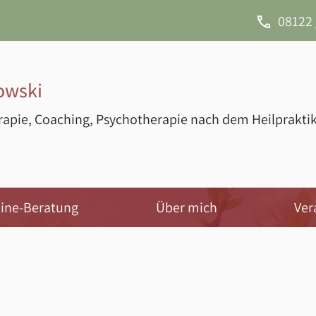
phone
08122 
owski
erapie, Coaching, Psychotherapie nach dem Heilpraktik
line-Beratung
Über mich
Ver