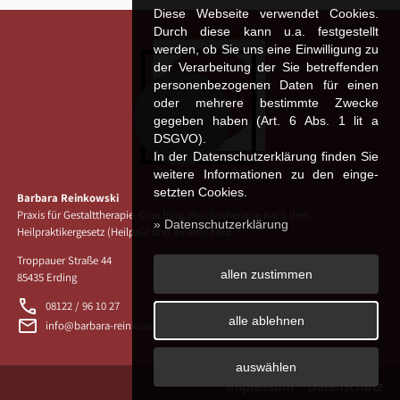
Diese Webseite verwendet Cookies.
Durch diese kann u.a. fest­ge­stellt
werden, ob Sie uns eine Einwilligung zu
der Verarbeitung der Sie betreffenden
personenbezogenen Daten für einen
oder mehrere bestimmte Zwecke
gegeben haben (Art. 6 Abs. 1 lit a
DSGVO).
In der Datenschutzerklärung finden Sie
weitere Informationen zu den ein­ge­
setz­ten Cookies.
Barbara Reinkowski
Praxis für Gestalttherapie, Coaching, Psychotherapie nach dem
» Datenschutzerklärung
Heilpraktikergesetz (HeilprG) und Inneres Kind
Troppauer Straße 44
allen zustimmen
85435 Erding
phone
08122 / 96 10 27
email
alle ablehnen
info@barbara-reinkowski.de
auswählen
Impressum
Datenschutz