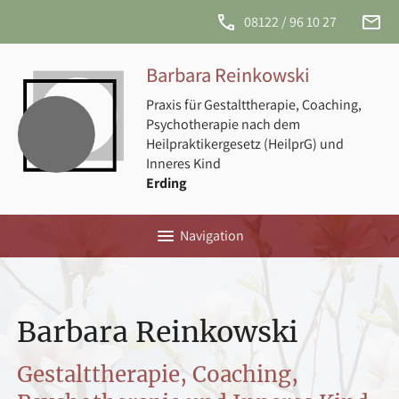
phone
email
08122 / 96 10 27
info@
reink
Barbara Reinkowski
Praxis für Gestalttherapie, Coaching,
Psychotherapie nach dem
Heilpraktikergesetz (HeilprG) und
Inneres Kind
Erding
menu
Navigation
Barbara Reinkowski
Gestalttherapie, Coaching,