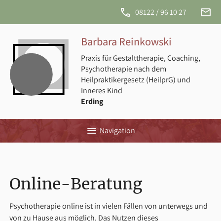
phone
email
08122 / 96 10 27
info@
reink
Barbara Reinkowski
Praxis für Gestalttherapie, Coaching,
Psychotherapie nach dem
Heilpraktikergesetz (HeilprG) und
Inneres Kind
Erding
menu
Navigation
Online-Beratung
Psychotherapie online ist in vielen Fällen von unterwegs und
von zu Hause aus möglich. Das Nutzen dieses